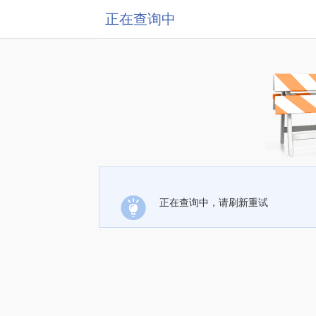
正在查询中
正在查询中，请刷新重试