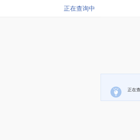
正在查询中
正在