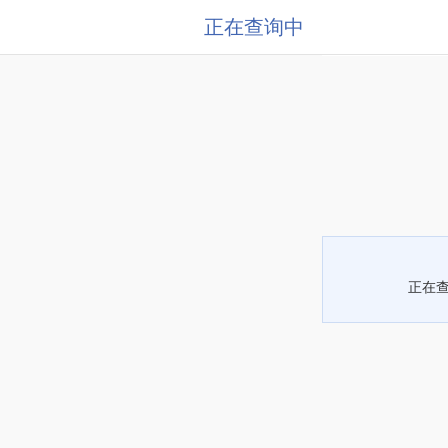
正在查询中
正在