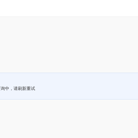
查询中，请刷新重试